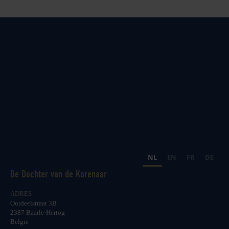
NL
EN
FR
DE
De Dochter van de Korenaar
ADRES
Oordeelstraat 3B
2387 Baarle-Hertog
België