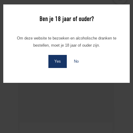
Ben je 18 jaar of ouder?
Download hier onze logo’s
Geen inhoud ontvangen. Probeer deze
Om deze website te bezoeken en alcoholische dranken te
pagina opnieuw te laden.
bestellen, moet je 18 jaar of ouder zijn.
Yes
No