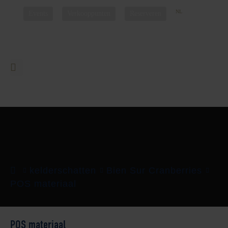
NL
EN
FR
DE
Events
Verkooppunten
Reserveren
kelderschatten
Bien Sur Cranberries
POS materiaal
POS materiaal