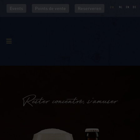
FR
NL
EN
DE
Events
Points de vente
Reserveren
Rester concentré, s'amuser