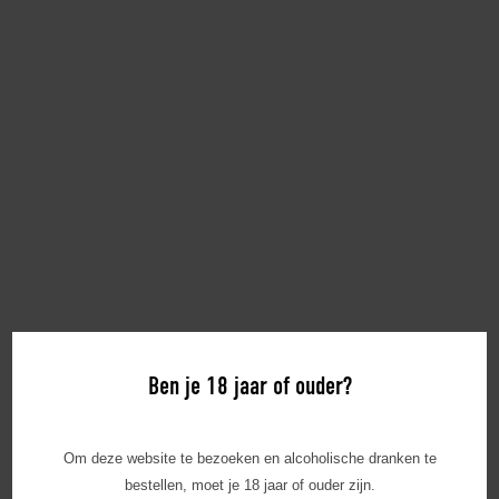
TZAZIKI AVEC TOAST
Ben je 18 jaar of ouder?
Om deze website te bezoeken en alcoholische dranken te
bestellen, moet je 18 jaar of ouder zijn.