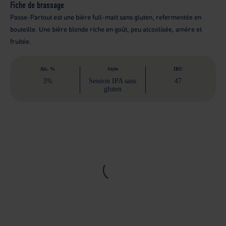
Fiche de brassage
Passe-Partout est une bière full-malt sans gluten, refermentée en
bouteille. Une bière blonde riche en goût, peu alcoolisée, amère et
fruitée.
Alc. %
Style
IBU
3%
Session IPA sans
47
gluten