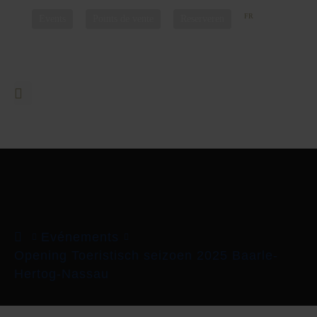
NL
EN
DE
FR
Events
Points de vente
Reserveren
Evénements
Opening Toeristisch seizoen 2025 Baarle-
Hertog-Nassau