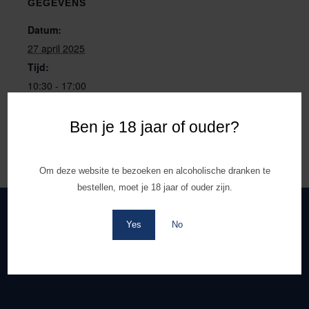
GEGEVENS
Datum:
27 april 2025
Tijd:
10:30 - 17:00
Ben je 18 jaar of ouder?
Release Passe Partout
Primeur proeven Noblesse Xo
Oak Aged
Pure Oak
Om deze website te bezoeken en alcoholische dranken te
bestellen, moet je 18 jaar of ouder zijn.
Yes
No