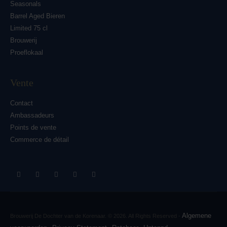
Seasonals
Barrel Aged Bieren
Limited 75 cl
Brouwerij
Proeflokaal
Vente
Contact
Ambassadeurs
Points de vente
Commerce de détail
Algemene
Brouwerij De Dochter van de Korenaar. © 2026. All Rights Reserved -