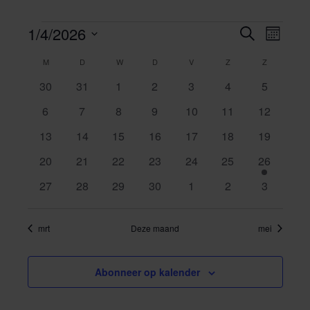
1/4/2026
Veranstaltungen
Zoeken
Even
Evenemen
Maand
weerg
Selecteer
Zoeken
M
MAANDAG
D
DINSDAG
W
WOENSDAG
D
DONDERDAG
V
VRIJDAG
Z
ZATERDAG
Z
ZONDAG
Kalender
een
naviga
0
0
0
0
0
0
0
30
31
1
2
3
4
5
datum.
en
van
evenementen
evenementen
evenementen
evenementen
evenementen
evenementen
evenemen
0
0
0
0
0
0
0
6
7
8
9
10
11
12
weergeve
Evenementen
evenementen
evenementen
evenementen
evenementen
evenementen
evenementen
evenemen
0
0
0
0
0
0
0
13
14
15
16
17
18
19
navigatie
evenementen
evenementen
evenementen
evenementen
evenementen
evenementen
evenemen
0
0
0
0
0
0
1
20
21
22
23
24
25
26
evenementen
evenementen
evenementen
evenementen
evenementen
evenementen
evenemen
0
0
0
0
0
0
0
27
28
29
30
1
2
3
evenementen
evenementen
evenementen
evenementen
evenementen
evenementen
evenemen
mrt
Deze maand
mei
Abonneer op kalender