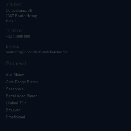
ADRESSE
Oordeelstraat 3B
2387 Baarle-Hertog
België
TELEFON
+32 14699 800
E-MAIL
brouwerij@dedochtervandekorenaar.be
Brauerei
Alle Bieren
Core Range Bieren
Seasonals
Barrel Aged Bieren
Limited 75 cl
Brouwerij
Proeflokaal