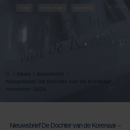
NL
FR
DE
EN
Events
Points of sale
Reserveren
News
Newsletter
Nieuwsbrief De Dochter van de Korenaar –
november 2024
Nieuwsbrief De Dochter van de Korenaar –