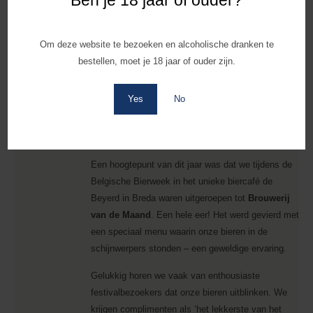
De festivalhype mag dan wat zijn afgenomen, maar
er zijn nog steeds festivals die het fantastisch
doen! Voor ons als brouwerij draait het bij deze
Om deze website te bezoeken en alcoholische dranken te
evenementen minder om de winst – al is dat
bestellen, moet je 18 jaar of ouder zijn.
natuurlijk een mooie bonus – maar vooral om onze
naam en bieren bekender te maken. Want geloof
Yes
No
het of niet, er zijn nog steeds bierliefhebbers die
nog niet bekend zijn met De Dochter van de
Korenaar!
Een hoogtepunt van dit jaar was dat we tijdens de
Belgische Bierweek in het unieke biercafé de
Beyerd in Breda waren uitgeroepen tot
Brouwerij
van de Maand
. Een hele eer! Het werd gevierd met
een speciaal menu waarin onze bieren in de
schijnwerpers stonden – een geweldige ervaring.
Gelukkig horen we vaak van enthousiaste
festivalbezoekers dat onze bieren uitblinken. We
krijgen complimenten als ‘het lekkerste van het