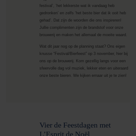
festival’, ‘het lekkerste wat ik vandaag heb
gedronken’ en zelfs ‘het beste bier dat ik ooit heb
gehad’. Dat zijn de woorden die ons inspireren!
Jullie complimenten zijn de brandstof voor onze
brouwerij en maken het allemaal de moeite waard.
Wat dit jaar nog op de planning staat? Ons eigen
knusse “Festival/Bierfeest” op 3 november, hier bij
ons op de brouwerij. Kom gezellig langs voor een
sfeervolle dag vol muziek, lekker eten en uiteraard
onze beste bieren. We kijken ernaar uit je te zien!
Vier de Feestdagen met
L’Esprit de Noël