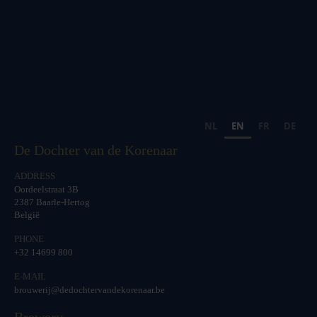
NL
EN
FR
DE
De Dochter van de Korenaar
ADDRESS
Oordeelstraat 3B
2387 Baarle-Hertog
België
PHONE
+32 14699 800
E-MAIL
brouwerij@dedochtervandekorenaar.be
Brewery