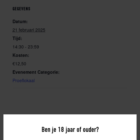
GEGEVENS
Datum:
21 februari 2025
Tijd:
14:30 - 23:59
Kosten:
€12,50
Evenement Categorie:
Proeflokaal
Ben je 18 jaar of ouder?