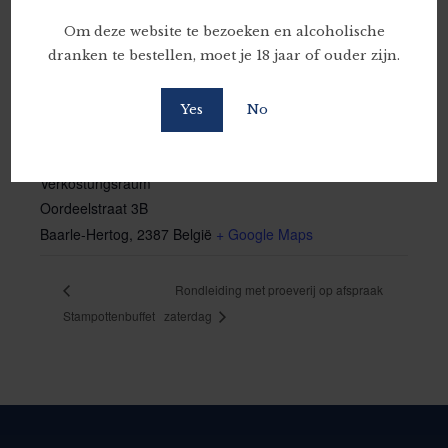
Om deze website te bezoeken en alcoholische
dranken te bestellen, moet je 18 jaar of ouder zijn.
Yes
No
LOCATIE
Verkostungsraum
Oordeelstraat 3B
Baarle-Hertog
,
2387
België
+ Google Maps
Rondleiding met proeverij op afspraak
Stampottenbuffet
zaterdag