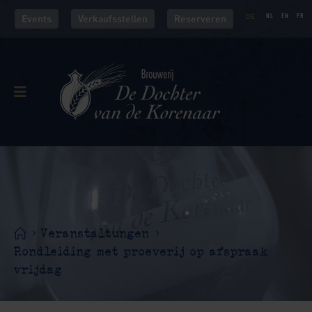
DE
NL
EN
FR
Events
Verkaufsstellen
Reserveren
Veranstaltungen
Rondleiding met proeverij op afspraak
vrijdag