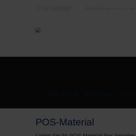
+32 14699 800
Proeflokaal open vr. en za. van
Startseite
Biere
Brauerei
Beer 
Core Range
Embrasse
POS-M
POS-Material
Laden Sie Ihr POS-Material hier herunter